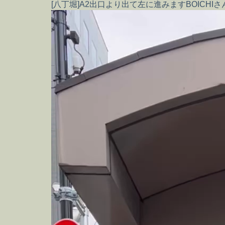
[八丁堀]A2出口より出て左に進みますBOIC