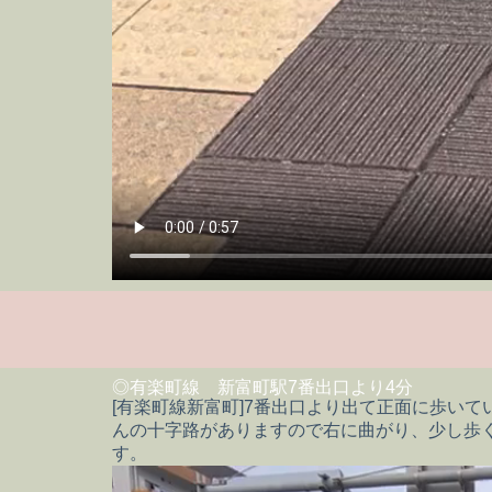
◎有楽町線 新富町駅7番出口より4分
[有楽町線新富町]7番出口より出て正面に歩い
んの十字路がありますので右に曲がり、少し歩
す。