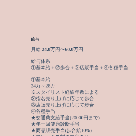
給与
月給
24.0
万円〜
60.0
万円
給与体系
①基本給＋②歩合＋③店販手当＋④各種手当
①基本給
24万～28万
※スタイリスト経験年数による
②指名売り上げに応じて歩合
③店販売り上げに応じて歩合
④各種手当
★交通費支給手当(20000円まで)
★年一回健康診断手当
★商品販売手当(歩合給10%）