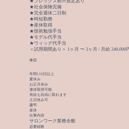
★フレックス制※規定あり
★社会保険完備
★完全週休二日制
★時短勤務
★産休取得
★技術勉強手当
★モデル代手当
★ウィッグ代手当
＜試用期間あり＞ 1ヶ月 〜 3ヶ月 / 月給 240,000円 
休日
年間110日以上
夏休み
お正月休み
連休取得可能
有給も自由に取れます
土日休み可
慶弔
産休
仕事内容
サロンワーク業務全般
必要経験